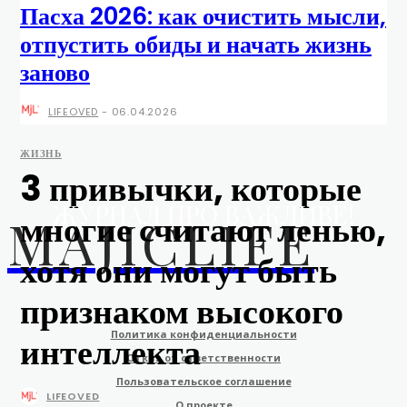
Пасха 2026: как очистить мысли,
отпустить обиды и начать жизнь
заново
LIFEOVED
-
06.04.2026
ЖИЗНЬ
3 привычки, которые
ЖУРНАЛ ПРО ВАЖЛИВЕ!
многие считают ленью,
MAJICLIFE
хотя они могут быть
признаком высокого
Политика конфиденциальности
интеллекта
Отказ от ответственности
Пользовательское соглашение
LIFEOVED
О проекте