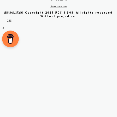
-
Контакты
15.06.2026
MajicLife© Copyright 2025 UCC 1-308. All rights reserved.
Without prejudice.
233
<