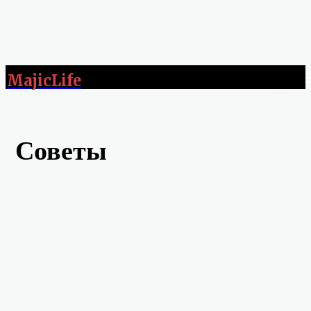
MajicLife
Советы