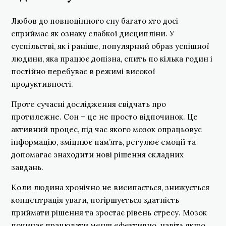
Любов до повноцінного сну багато хто досі
сприймає як ознаку слабкої дисципліни. У
суспільстві, як і раніше, популярний образ успішної
людини, яка працює допізна, спить по кілька годин і
постійно перебуває в режимі високої
продуктивності.
Проте сучасні дослідження свідчать про
протилежне. Сон – це не просто відпочинок. Це
активний процес, під час якого мозок опрацьовує
інформацію, зміцнює пам’ять, регулює емоції та
допомагає знаходити нові рішення складних
завдань.
Коли людина хронічно не висипається, знижується
концентрація уваги, погіршується здатність
приймати рішення та зростає рівень стресу. Мозок
починає працювати менш ефективно, навіть якщо