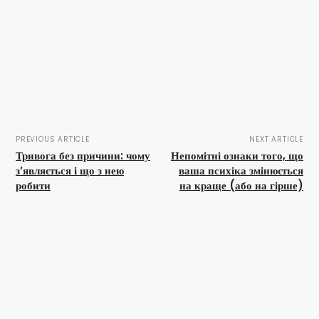
PREVIOUS ARTICLE
NEXT ARTICLE
Тривога без причини: чому
Непомітні ознаки того, що
з’являється і що з нею
ваша психіка змінюється
робити
на краще (або на гірше)