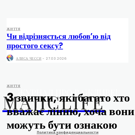
ЖИТТЯ
Чи відрізняється любов’ю від
простого сексу?
АЛИСА ЧЕССИ
-
27.03.2026
ЖИТТЯ
ЖУРНАЛ ПРО ВАЖЛИВЕ!
3 звички, які багато хто
MAJICLIFE
вважає лінню, хоча вони
можуть бути ознакою
Политика конфиденциальности