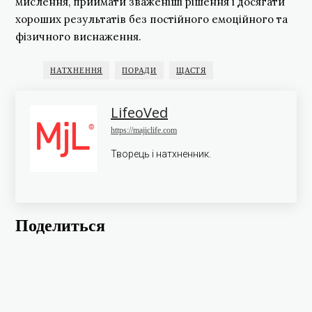
мислення, приймати зваженіші рішення і досягати
хороших результатів без постійного емоційного та
фізичного виснаження.
НАТХНЕННЯ
ПОРАДИ
ЩАСТЯ
LifeoVed
https://majiclife.com
Творець і натхненник.
Поделиться