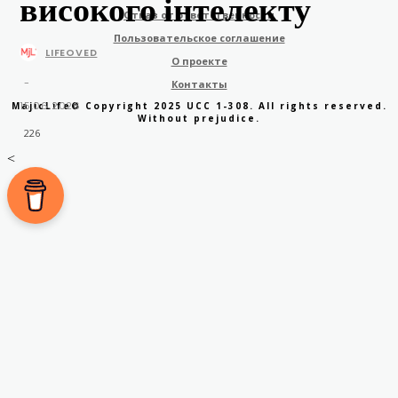
високого інтелекту
Отказ от ответственности
Пользовательское соглашение
LIFEOVED
О проекте
-
Контакты
15.06.2026
MajicLife© Copyright 2025 UCC 1-308. All rights reserved.
Without prejudice.
226
<