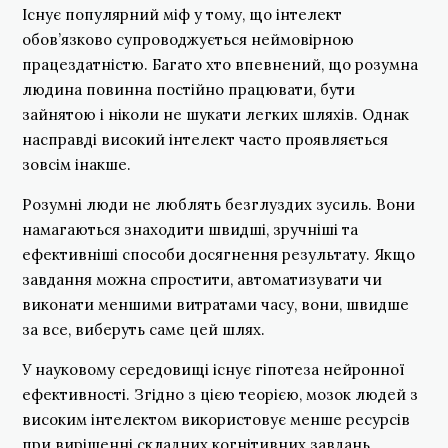
Існує популярний міф у тому, що інтелект
обов’язково супроводжується неймовірною
працездатністю. Багато хто впевнений, що розумна
людина повинна постійно працювати, бути
зайнятою і ніколи не шукати легких шляхів. Однак
насправді високий інтелект часто проявляється
зовсім інакше.
Розумні люди не люблять безглуздих зусиль. Вони
намагаються знаходити швидші, зручніші та
ефективніші способи досягнення результату. Якщо
завдання можна спростити, автоматизувати чи
виконати меншими витратами часу, вони, швидше
за все, виберуть саме цей шлях.
У науковому середовищі існує гіпотеза нейронної
ефективності. Згідно з цією теорією, мозок людей з
високим інтелектом використовує менше ресурсів
при вирішенні складних когнітивних завдань.