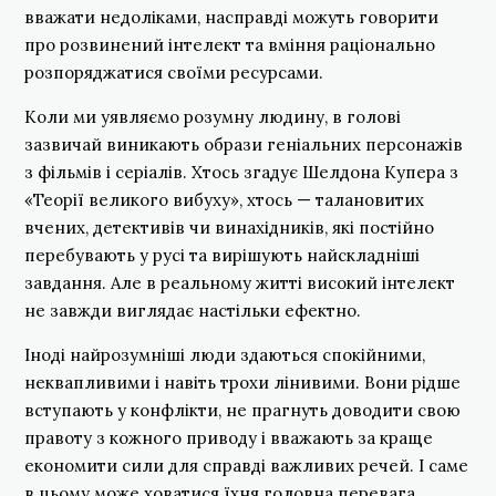
вважати недоліками, насправді можуть говорити
про розвинений інтелект та вміння раціонально
розпоряджатися своїми ресурсами.
Коли ми уявляємо розумну людину, в голові
зазвичай виникають образи геніальних персонажів
з фільмів і серіалів. Хтось згадує Шелдона Купера з
«Теорії великого вибуху», хтось — талановитих
вчених, детективів чи винахідників, які постійно
перебувають у русі та вирішують найскладніші
завдання. Але в реальному житті високий інтелект
не завжди виглядає настільки ефектно.
Іноді найрозумніші люди здаються спокійними,
неквапливими і навіть трохи лінивими. Вони рідше
вступають у конфлікти, не прагнуть доводити свою
правоту з кожного приводу і вважають за краще
економити сили для справді важливих речей. І саме
в цьому може ховатися їхня головна перевага.