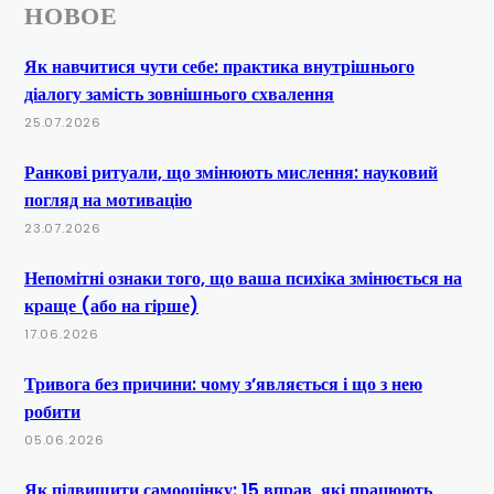
НОВОЕ
Як навчитися чути себе: практика внутрішнього
діалогу замість зовнішнього схвалення
25.07.2026
Ранкові ритуали, що змінюють мислення: науковий
погляд на мотивацію
23.07.2026
Непомітні ознаки того, що ваша психіка змінюється на
краще (або на гірше)
17.06.2026
Тривога без причини: чому з’являється і що з нею
робити
05.06.2026
Як підвищити самооцінку: 15 вправ, які працюють