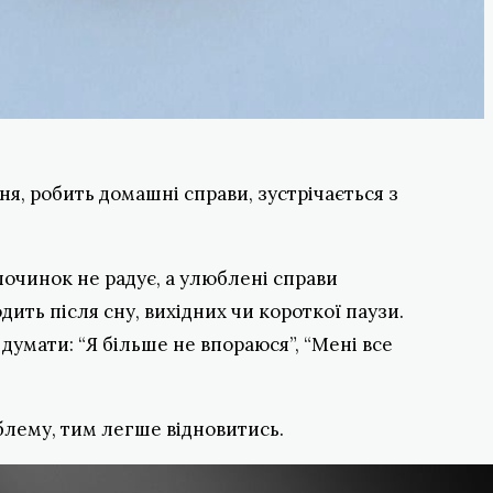
я, робить домашні справи, зустрічається з
починок не радує, а улюблені справи
ть після сну, вихідних чи короткої паузи.
умати: “Я більше не впораюся”, “Мені все
блему, тим легше відновитись.