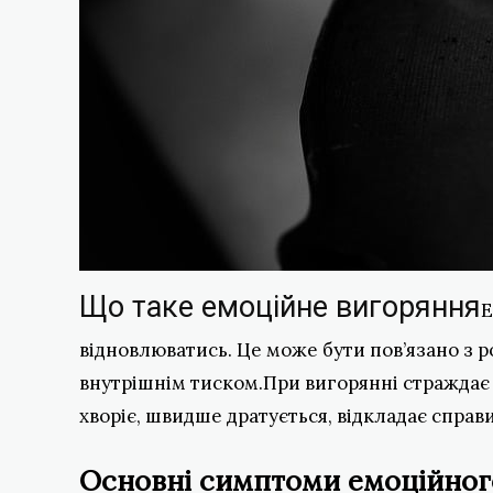
Що таке емоційне вигоряння
Е
відновлюватись. Це може бути пов’язано з 
внутрішнім тиском.При вигорянні страждає 
хворіє, швидше дратується, відкладає справи
Основні симптоми емоційног