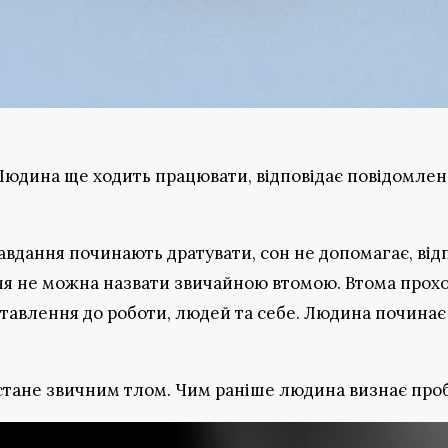
Людина ще ходить працювати, відповідає повідомленн
завдання починають дратувати, сон не допомагає, від
ня не можна назвати звичайною втомою. Втома проходи
авлення до роботи, людей та себе. Людина починає д
 стане звичним тлом. Чим раніше людина визнає про