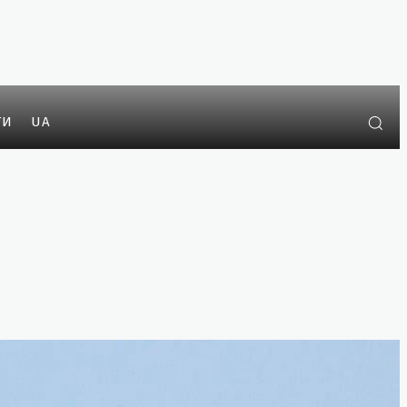
ТИ
UA