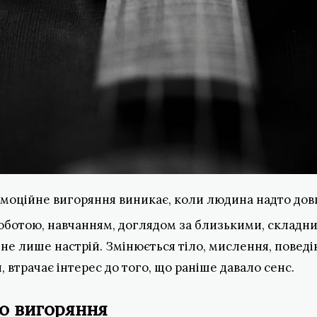
моційне вигоряння виникає, коли людина надто довг
роботою, навчанням, доглядом за близькими, складн
не лише настрій. Змінюється тіло, мислення, поведі
, втрачає інтерес до того, що раніше давало сенс.
о вигоряння