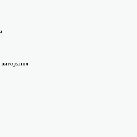
и.
 вигоряння.